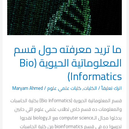
ما تريد معرفته حول قسم
المعلوماتية الحيوية (Bio
Informatics)
اترك تعليقاً
/
الكليات
,
كليات علمي علوم
/
Maryam Ahmed
قسم المعلوماتية الحيوية (Bio Informatics) بكلية الحاسبات
والمعلومات ده قسم خاص لطلاب علمي علوم اللي حابين
يدخلوا مجال الـcomputer science مع الـbiology تقدروا
تدرسوا ده في قسم bioinformatics من كلية الحاسبات