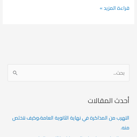
كل
قراءة المزيد »
ما
يخص
القبول
الجغرافي
لطلبة
ثانوية
ا
عامة
ل
ب
ح
أحدث المقالات
ث
التهرب من المذاكرة في نهاية الثانوية العامة،وكيف نتخلص
ع
منه.
ن