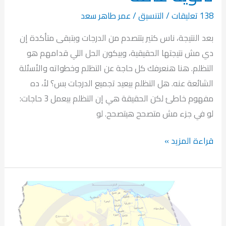
138 تعليقات
/
التنسيق
/
عمر طاهر سعد
بعد النتيجة، ناس كتير بتتصدم من الدرجات وبتبقى متأكدة إن
دي مش نتيجتها الحقيقية، وبيكون الحل اللي قدامهم هو
التظلم. هنا هنعرفك كل حاجة عن التظلم وخطواته والأسئلة
الشائعة عنه. هل التظلم بيعيد تجميع الدرجات بس؟ لأ، ده
مفهوم خاطئ لكن الحقيقة هي إن التظلم بيعمل 3 حاجات:
لو في جزء مش متصحح هيتصحح. لو
كل
قراءة المزيد »
حاجة
عن
التظلم
في
ثانوية