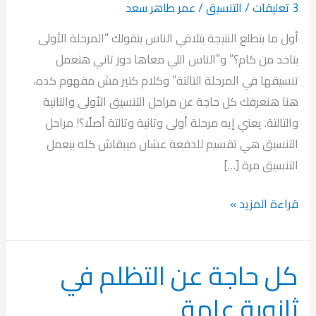
3 تعليقات
/
التنسيق
/
عمر طاهر سعد
أول ما بتطلع النتيجة بتلاقي الناس بتقولك “المرحلة الأولى
بتاخد من كام؟” و”الناس اللي معاها دور تاني هتعمل
تنسيقها في المرحلة التالتة” وكلام كتير مش مفهوم كده،
هنا هنعرفك كل حاجة عن مراحل التنسيق الأولى والتانية
والتالتة. يعني إيه مرحلة أولى وتانية وتالتة أصلًا؟! مراحل
التنسيق هي تقسيم للدفعة عشان ميبقاش كله بيعمل
التنسيق مرة […]
إيه
قراءة المزيد »
هي
مراحل
كل حاجة عن التظلم في
التنسيق
ومعناها
ثانوية عامة
إيه؟