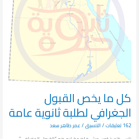
عامة
كل ما يخص القبول
الجغرافي لطلبة ثانوية عامة
162 تعليقات
/
التنسيق
/
عمر طاهر سعد
ناس كتير بتكون مش فاهمة إيه هو “القبول الجغرافي”