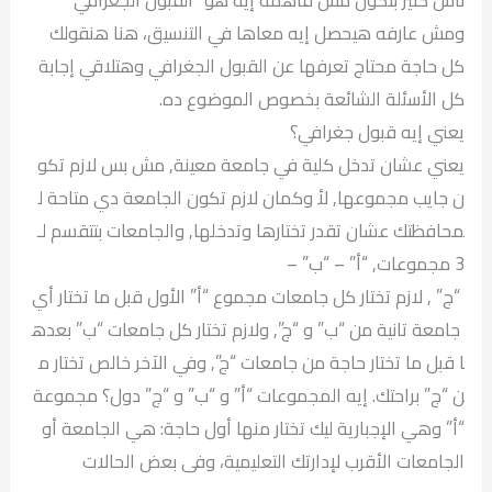
ومش عارفه هيحصل إيه معاها في التنسيق، هنا هنقولك
كل حاجة محتاج تعرفها عن القبول الجغرافي وهتلاقي إجابة
كل الأسئلة الشائعة بخصوص الموضوع ده.
يعني إيه قبول جغرافي؟
يعني عشان تدخل كلية في جامعة معينة, مش بس لازم تكو
ن جايب مجموعها, لأ وكمان لازم تكون الجامعة دي متاحة ل
محافظتك عشان تقدر تختارها وتدخلها, والجامعات بتتقسم لـ
3 مجموعات, “أ” – “ب” –
“ج” , لازم تختار كل جامعات مجموع “أ” الأول قبل ما تختار أي
جامعة تانية من “ب” و “ج”, ولازم تختار كل جامعات “ب” بعده
ا قبل ما تختار حاجة من جامعات “ج”, وفي الآخر خالص تختار م
ن “ج” براحتك. إيه المجموعات “أ” و “ب” و “ج” دول؟ مجموعة
“أ” وهي الإجبارية ليك تختار منها أول حاجة: هي الجامعة أو
الجامعات الأقرب لإدارتك التعليمية، وفى بعض الحالات